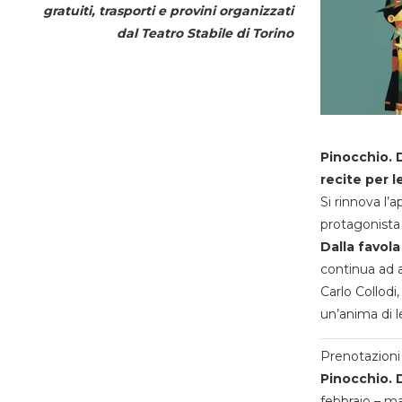
gratuiti, trasporti e provini organizzati
dal
Teatro Stabile di Torino
Pinocchio. D
recite per l
Si rinnova l’
protagonista 
Dalla favola
continua ad a
Carlo Collodi,
un’anima di l
Prenotazioni 
Pinocchio. D
febbraio – m