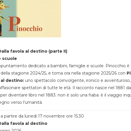
alla favola al destino (parte II)
e scuole
appuntamento dedicato a bambini, famiglie e scuole. Pinocchio è 
della stagione 2024/25, e torna ora nella stagione 2025/26 con
P
 al destino:
uno spettacolo coinvolgente, ironico e avventuroso
ffascinare spettatori di tutte le età. Il racconto nasce nel 1881 da
 per diventare libro nel 1883. non è solo una fiaba: è il viaggio inq
egno verso l’umanità.
a partire da lunedi 17 novembre ore 15.30
alla favola al destino
aggio 2026