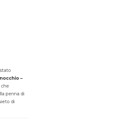
stato
inocchio –
, che
lla penna di
uieto di