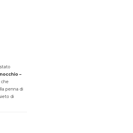
stato
inocchio –
, che
lla penna di
uieto di