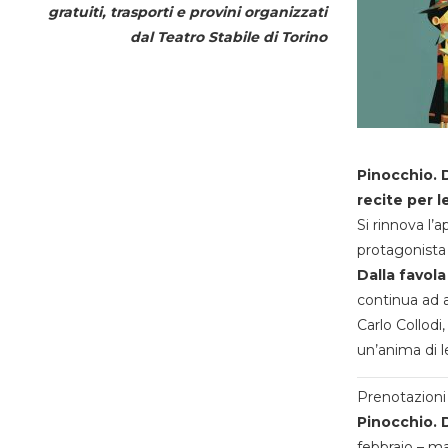
gratuiti, trasporti e provini organizzati
dal
Teatro Stabile di Torino
Pinocchio. D
recite per l
Si rinnova l’
protagonista 
Dalla favola
continua ad a
Carlo Collodi,
un’anima di l
Prenotazioni 
Pinocchio. D
febbraio – m