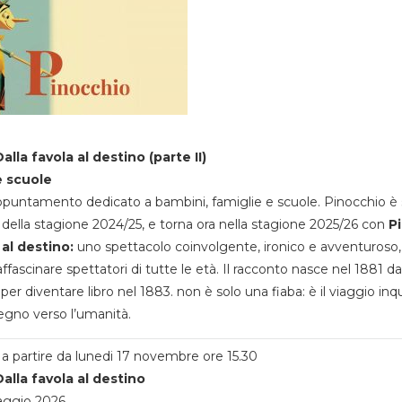
alla favola al destino (parte II)
e scuole
appuntamento dedicato a bambini, famiglie e scuole. Pinocchio è 
della stagione 2024/25, e torna ora nella stagione 2025/26 con
P
 al destino:
uno spettacolo coinvolgente, ironico e avventuroso
ffascinare spettatori di tutte le età. Il racconto nasce nel 1881 da
 per diventare libro nel 1883. non è solo una fiaba: è il viaggio inq
egno verso l’umanità.
a partire da lunedi 17 novembre ore 15.30
alla favola al destino
aggio 2026