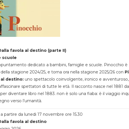
alla favola al destino (parte II)
e scuole
appuntamento dedicato a bambini, famiglie e scuole. Pinocchio è 
della stagione 2024/25, e torna ora nella stagione 2025/26 con
P
 al destino:
uno spettacolo coinvolgente, ironico e avventuroso
ffascinare spettatori di tutte le età. Il racconto nasce nel 1881 da
 per diventare libro nel 1883. non è solo una fiaba: è il viaggio inq
egno verso l’umanità.
a partire da lunedi 17 novembre ore 15.30
alla favola al destino
aggio 2026