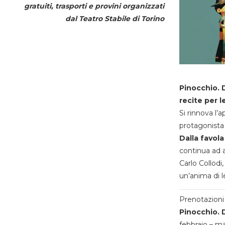
gratuiti, trasporti e provini organizzati
dal
Teatro Stabile di Torino
Pinocchio. D
recite per l
Si rinnova l’
protagonista 
Dalla favola
continua ad a
Carlo Collodi,
un’anima di l
Prenotazioni 
Pinocchio. D
febbraio – m