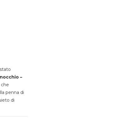
stato
inocchio –
, che
lla penna di
uieto di