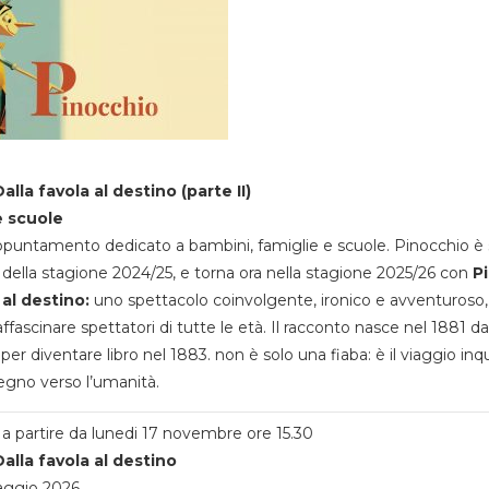
alla favola al destino (parte II)
e scuole
appuntamento dedicato a bambini, famiglie e scuole. Pinocchio è 
della stagione 2024/25, e torna ora nella stagione 2025/26 con
P
 al destino:
uno spettacolo coinvolgente, ironico e avventuroso
ffascinare spettatori di tutte le età. Il racconto nasce nel 1881 da
 per diventare libro nel 1883. non è solo una fiaba: è il viaggio inq
egno verso l’umanità.
a partire da lunedi 17 novembre ore 15.30
alla favola al destino
aggio 2026