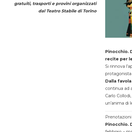
gratuiti, trasporti e provini organizzati
dal
Teatro Stabile di Torino
Pinocchio. D
recite per l
Si rinnova l’
protagonista 
Dalla favola
continua ad a
Carlo Collodi,
un’anima di l
Prenotazioni 
Pinocchio. D
febbraio – m