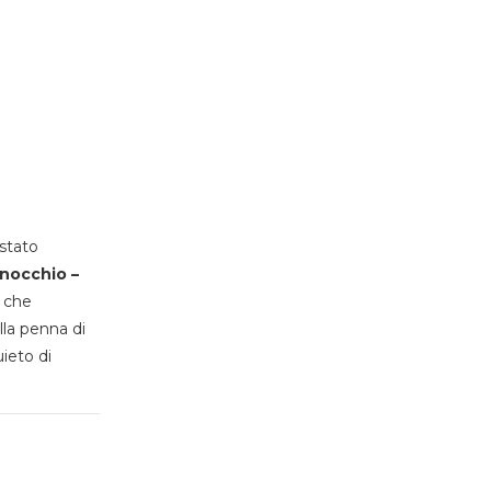
stato
inocchio –
, che
lla penna di
uieto di