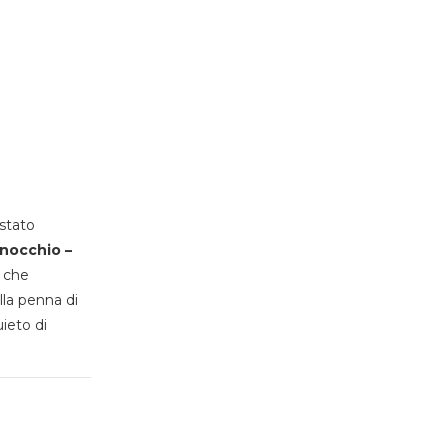
stato
inocchio –
, che
lla penna di
uieto di