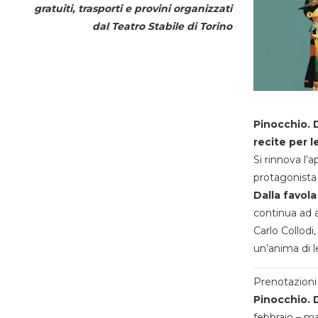
gratuiti, trasporti e provini organizzati
dal
Teatro Stabile di Torino
Pinocchio. D
recite per l
Si rinnova l’
protagonista 
Dalla favola
continua ad a
Carlo Collodi,
un’anima di l
Prenotazioni 
Pinocchio. D
febbraio – m