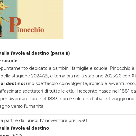
alla favola al destino (parte II)
e scuole
appuntamento dedicato a bambini, famiglie e scuole. Pinocchio è 
della stagione 2024/25, e torna ora nella stagione 2025/26 con
P
 al destino:
uno spettacolo coinvolgente, ironico e avventuroso
ffascinare spettatori di tutte le età. Il racconto nasce nel 1881 da
 per diventare libro nel 1883. non è solo una fiaba: è il viaggio inq
egno verso l’umanità.
a partire da lunedi 17 novembre ore 15.30
alla favola al destino
aggio 2026