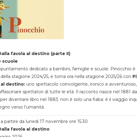
alla favola al destino (parte II)
e scuole
appuntamento dedicato a bambini, famiglie e scuole. Pinocchio è 
della stagione 2024/25, e torna ora nella stagione 2025/26 con
P
 al destino:
uno spettacolo coinvolgente, ironico e avventuroso
ffascinare spettatori di tutte le età. Il racconto nasce nel 1881 da
 per diventare libro nel 1883. non è solo una fiaba: è il viaggio inq
egno verso l’umanità.
a partire da lunedi 17 novembre ore 15.30
alla favola al destino
aggio 2026