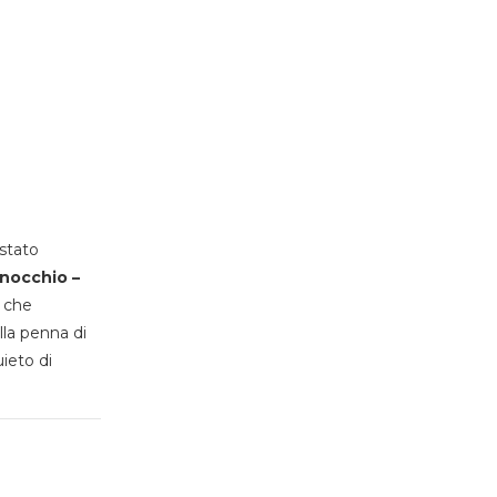
stato
inocchio –
, che
lla penna di
uieto di