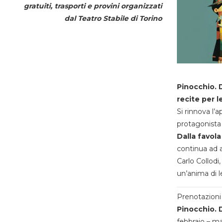
gratuiti, trasporti e provini organizzati
dal
Teatro Stabile di Torino
Pinocchio. D
recite per l
Si rinnova l’
protagonista 
Dalla favola
continua ad a
Carlo Collodi,
un’anima di l
Prenotazioni 
Pinocchio. D
febbraio – m