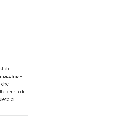
stato
inocchio –
, che
lla penna di
uieto di