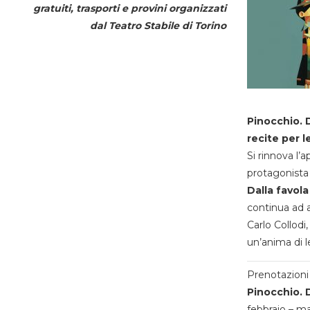
gratuiti, trasporti e provini organizzati
dal
Teatro Stabile di Torino
Pinocchio. D
recite per l
Si rinnova l’
protagonista 
Dalla favola
continua ad a
Carlo Collodi,
un’anima di l
Prenotazioni 
Pinocchio. D
febbraio – m