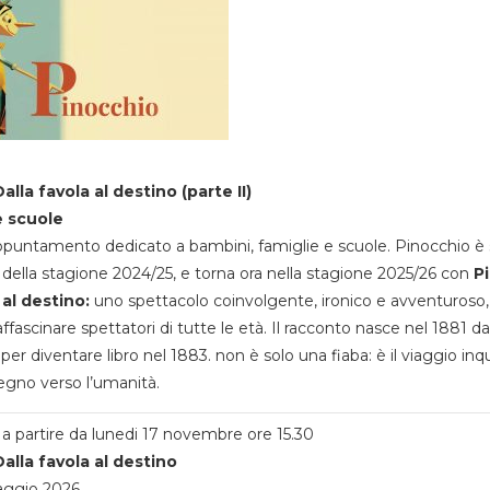
alla favola al destino (parte II)
e scuole
appuntamento dedicato a bambini, famiglie e scuole. Pinocchio è 
della stagione 2024/25, e torna ora nella stagione 2025/26 con
P
 al destino:
uno spettacolo coinvolgente, ironico e avventuroso
ffascinare spettatori di tutte le età. Il racconto nasce nel 1881 da
 per diventare libro nel 1883. non è solo una fiaba: è il viaggio inq
egno verso l’umanità.
a partire da lunedi 17 novembre ore 15.30
alla favola al destino
aggio 2026