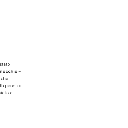
stato
inocchio –
, che
lla penna di
uieto di