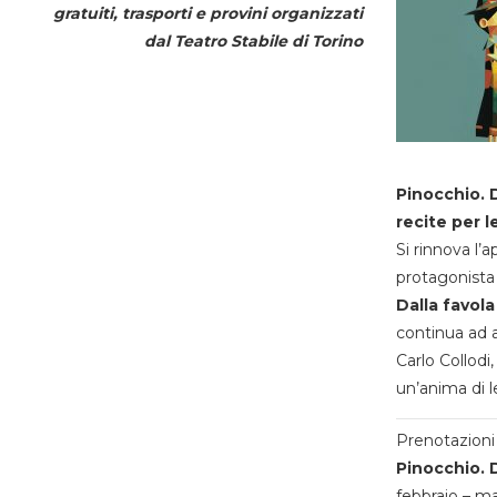
gratuiti, trasporti e provini organizzati
dal
Teatro Stabile di Torino
Pinocchio. D
recite per l
Si rinnova l’
protagonista 
Dalla favola
continua ad a
Carlo Collodi,
un’anima di l
Prenotazioni 
Pinocchio. D
febbraio – m