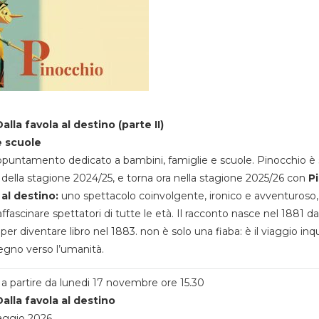
alla favola al destino (parte II)
e scuole
appuntamento dedicato a bambini, famiglie e scuole. Pinocchio è 
della stagione 2024/25, e torna ora nella stagione 2025/26 con
P
 al destino:
uno spettacolo coinvolgente, ironico e avventuroso
ffascinare spettatori di tutte le età. Il racconto nasce nel 1881 da
 per diventare libro nel 1883. non è solo una fiaba: è il viaggio inq
egno verso l’umanità.
a partire da lunedi 17 novembre ore 15.30
alla favola al destino
aggio 2026