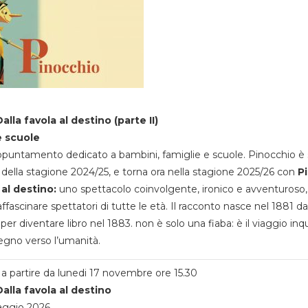
alla favola al destino (parte II)
e scuole
appuntamento dedicato a bambini, famiglie e scuole. Pinocchio è 
della stagione 2024/25, e torna ora nella stagione 2025/26 con
P
 al destino:
uno spettacolo coinvolgente, ironico e avventuroso
ffascinare spettatori di tutte le età. Il racconto nasce nel 1881 da
 per diventare libro nel 1883. non è solo una fiaba: è il viaggio inq
egno verso l’umanità.
a partire da lunedi 17 novembre ore 15.30
alla favola al destino
aggio 2026