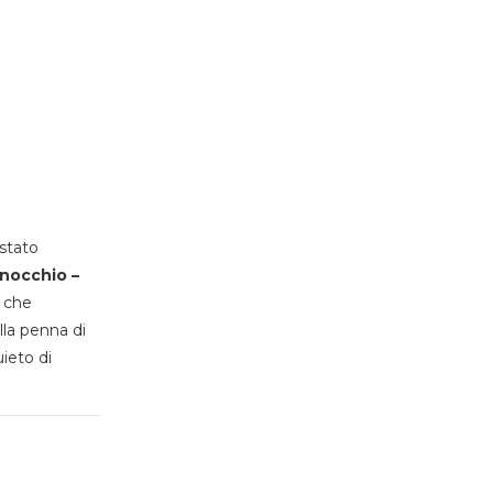
stato
inocchio –
, che
lla penna di
uieto di