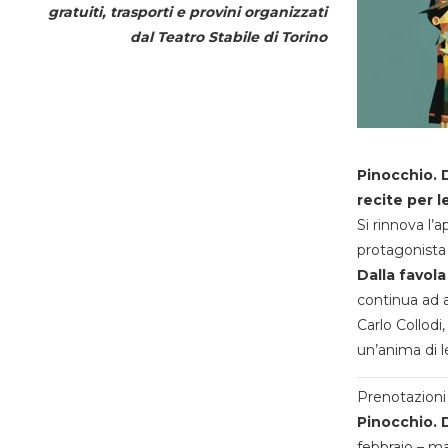
gratuiti, trasporti e provini organizzati
dal
Teatro Stabile di Torino
Pinocchio. D
recite per l
Si rinnova l’
protagonista 
Dalla favola
continua ad a
Carlo Collodi,
un’anima di l
Prenotazioni 
Pinocchio. D
febbraio – m