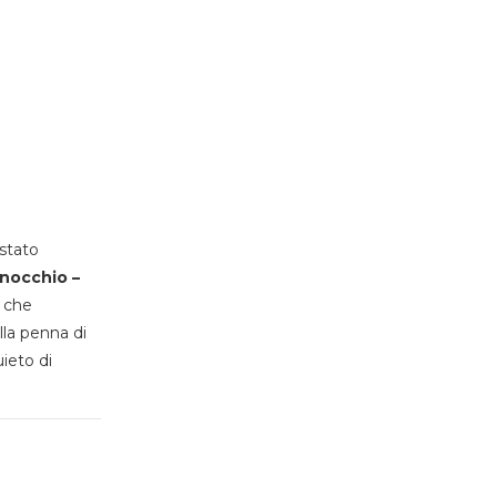
stato
inocchio –
, che
lla penna di
uieto di