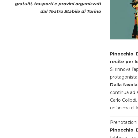
gratuiti, trasporti e provini organizzati
dal
Teatro Stabile di Torino
Pinocchio. D
recite per l
Si rinnova l’
protagonista 
Dalla favola
continua ad a
Carlo Collodi,
un’anima di l
Prenotazioni 
Pinocchio. D
febbraio – m