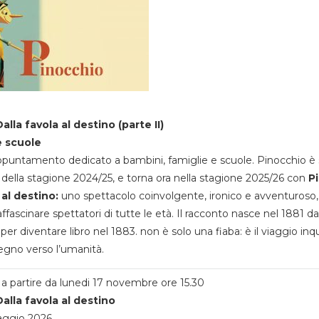
alla favola al destino (parte II)
e scuole
appuntamento dedicato a bambini, famiglie e scuole. Pinocchio è 
della stagione 2024/25, e torna ora nella stagione 2025/26 con
P
 al destino:
uno spettacolo coinvolgente, ironico e avventuroso
ffascinare spettatori di tutte le età. Il racconto nasce nel 1881 da
 per diventare libro nel 1883. non è solo una fiaba: è il viaggio inq
egno verso l’umanità.
a partire da lunedi 17 novembre ore 15.30
alla favola al destino
aggio 2026