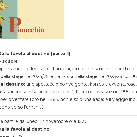
alla favola al destino (parte II)
e scuole
appuntamento dedicato a bambini, famiglie e scuole. Pinocchio è 
della stagione 2024/25, e torna ora nella stagione 2025/26 con
P
 al destino:
uno spettacolo coinvolgente, ironico e avventuroso
ffascinare spettatori di tutte le età. Il racconto nasce nel 1881 da
 per diventare libro nel 1883. non è solo una fiaba: è il viaggio inq
egno verso l’umanità.
a partire da lunedi 17 novembre ore 15.30
alla favola al destino
aggio 2026