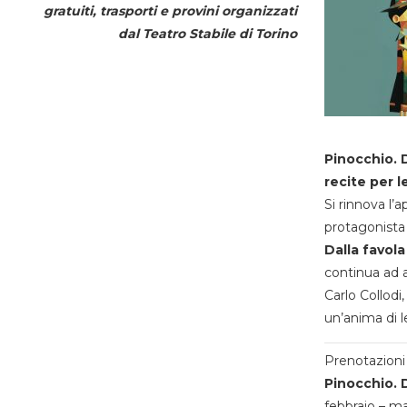
gratuiti, trasporti e provini organizzati
dal
Teatro Stabile di Torino
Pinocchio. D
recite per l
Si rinnova l’
protagonista 
Dalla favola
continua ad a
Carlo Collodi,
un’anima di l
Prenotazioni 
Pinocchio. D
febbraio – m