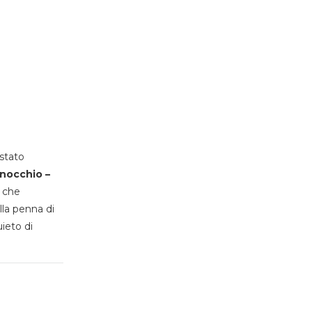
stato
inocchio –
, che
lla penna di
uieto di