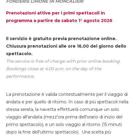
FONDERIE LIMONE IN MONCALIERI
Prenotazioni attive per i primi spettacoli in
programma a partire da sabato 1° agosto 2026
Il servizio è gratuito previa prenotazione online.
Chiusura prenotazioni alle ore 16,00 del giorno dello
spettacolo.
The service is free of charge with prior online booking.
Bookings close at 4:00 p.m. on the day of the
performance.
La prenotazione è valida contestualmente per il viaggio di
andata e per quello di ritorno. In caso di più spettacoli nella
stessa serata, la navetta effettuerà comunque un solo
viaggio all'andata (mezz'ora prima dell'orario di inizio del
primo spettacolo), e un solo viaggio al ritorno (15 minuti
dopo la fine dell'ultimo spettacolo). Una scelta più