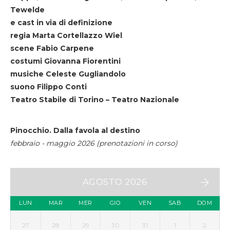
Tewelde
e cast in via di definizione
regia Marta Cortellazzo Wiel
scene Fabio Carpene
costumi Giovanna Fiorentini
musiche Celeste Gugliandolo
suono Filippo Conti
Teatro Stabile di Torino – Teatro Nazionale
Pinocchio. Dalla favola al destino
febbraio - maggio 2026 (prenotazioni in corso)
AGOSTO 2026
LUN
MAR
MER
GIO
VEN
SAB
DOM
27
28
29
30
31
1
2