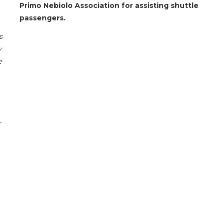
Primo Nebiolo Association for assisting shuttle
passengers.
s
y
e
r