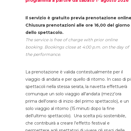
programma a partire da sabato 1° agosto 2026
Il servizio è gratuito previa prenotazione online
Chiusura prenotazioni alle ore 16,00 del giorno
dello spettacolo.
The service is free of charge with prior online
booking. Bookings close at 4:00 p.m. on the day of
the performance.
La prenotazione è valida contestualmente per il
viaggio di andata e per quello di ritorno. In caso di p
spettacoli nella stessa serata, la navetta effettuerà
comunque un solo viaggio all'andata (mezz'ora
prima dell'orario di inizio del primo spettacolo), e un
solo viaggio al ritorno (15 minuti dopo la fine
dell'ultimo spettacolo). Una scelta più sostenibile,
che contribuirà a creare l'effetto festival e
permettere agli spettatori di vivere gli spazi delle