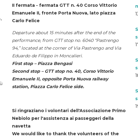
II fermata - fermata GTT n. 40 Corso Vittorio
n
Emanuele II, fronte Porta Nuova, lato piazza
1
.
Carlo Felice
S
Departure about 15 minutes after the end of the
s
performance, from GTT stop no. 6040 “Pastrengo
1
94,” located at the corner of Via Pastrengo and Via
Eduardo de Filippo in Moncalieri.
S
First stop – Piazza Bengasi
s
Second stop – GTT stop no. 40, Corso Vittorio
1
Emanuele II, opposite Porta Nuova railway
iù
station, Piazza Carlo Felice side.
S
s
1
Si ringraziano i volontari dell'Associazione Primo
Nebiolo per l'assistenza ai passeggeri della
navetta
We would like to thank the volunteers of the