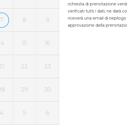
richiesta di prenotazione verrà
verificati tutti i dati, ne darà
riceverà una email di riepilo
7
8
9
approvazione della prenotazio
14
15
16
21
22
23
28
29
30
4
5
6