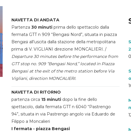
NAVETTA DI ANDATA
Partenza
30 minuti
prima dello spettacolo dalla
fermata GTT n 909 “Bengasi Nord”, situata in piazza
Bengasi all’uscita dalla stazione della metropolitana
S
prima di V. VIGLIANI direzione MONCALIERI. /
2
Departure 30 minutes before the performance from
0
GTT stop no. 909 “Bengasi Nord,” located in Piazza
Bengasi at the exit of the metro station before Via
S
Vigliani, direction MONCALIERI.
o
1
NAVETTA DI RITORNO
partenza circa
15 minuti
dopo la fine dello
M
spettacolo, dalla fermata GTT n 6040 “Pastrengo
n
94”, situata in via Pastrengo angolo via Eduardo de
1
Filippo a Moncalieri
I fermata - piazza Bengasi
M