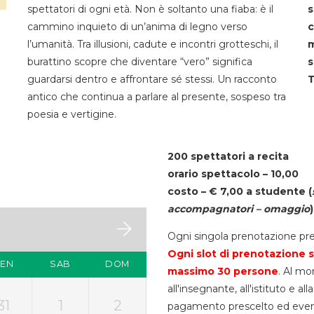
spettatori di ogni età. Non è soltanto una fiaba: è il
s
cammino inquieto di un’anima di legno verso
c
l’umanità. Tra illusioni, cadute e incontri grotteschi, il
m
burattino scopre che diventare “vero” significa
s
guardarsi dentro e affrontare sé stessi. Un racconto
T
antico che continua a parlare al presente, sospeso tra
poesia e vertigine.
200 spettatori a recita
orario spettacolo – 10,00
costo – € 7,00 a studente
(
accompagnatori – omaggio
)
Ogni singola prenotazione pre
Ogni slot di prenotazione s
VEN
SAB
DOM
massimo 30
persone
. Al mo
all'insegnante, all'istituto e a
31
1
2
pagamento prescelto ed eventua