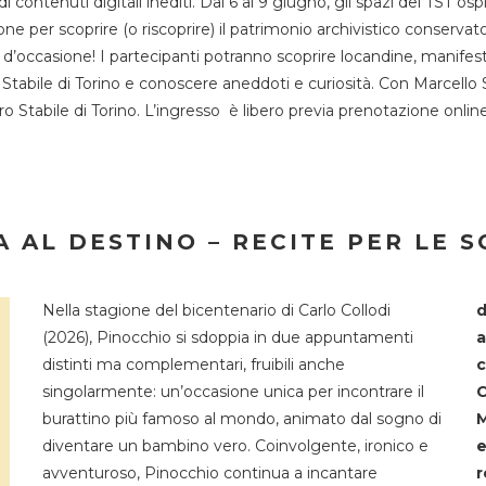
 di contenuti digitali inediti. Dal 6 al 9 giugno, gli spazi del 
one per scoprire (o riscoprire) il patrimonio archivistico conservat
d’occasione! I partecipanti potranno scoprire locandine, manifesti, 
o Stabile di Torino e conoscere aneddoti e curiosità. Con Marcello 
tro Stabile di Torino. L’ingresso è libero previa prenotazione onli
 AL DESTINO – RECITE PER LE 
Nella stagione del bicentenario di Carlo Collodi
d
(2026), Pinocchio si sdoppia in due appuntamenti
a
distinti ma complementari, fruibili anche
c
singolarmente: un’occasione unica per incontrare il
C
burattino più famoso al mondo, animato dal sogno di
M
diventare un bambino vero. Coinvolgente, ironico e
e
avventuroso, Pinocchio continua a incantare
r