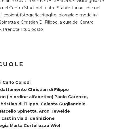
TST ospiteranno CORPUS – FARE MEMORIA. Visite guidate
o nel Centro Studi del Teatro Stabile Torino, che nel
copioni, fotografie, ritagli di giornale e modellini
Spinetta e Christian Di Filippo, a cura del Centro
ne. Prenota il tuo posto
SCUOLE
i Carlo Collodi
dattamento Christian di Filippo
on (in ordine alfabetico) Paolo Carenzo,
hristian di Filippo, Celeste Gugliandolo,
arcello Spinetta, Aron Tewelde
 cast in via di definizione
egia Marta Cortellazzo Wiel