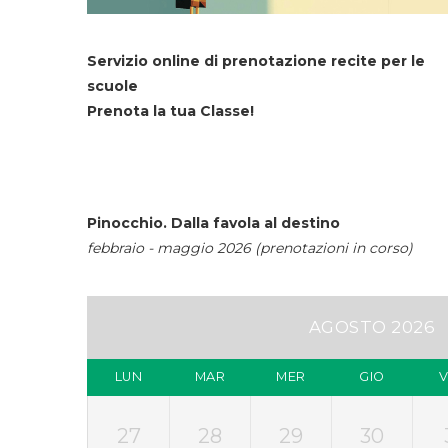
Servizio online di prenotazione recite per le
scuole
Prenota la tua Classe!
Pinocchio. Dalla favola al destino
febbraio - maggio 2026 (prenotazioni in corso)
AGOSTO 2026
LUN
MAR
MER
GIO
27
28
29
30