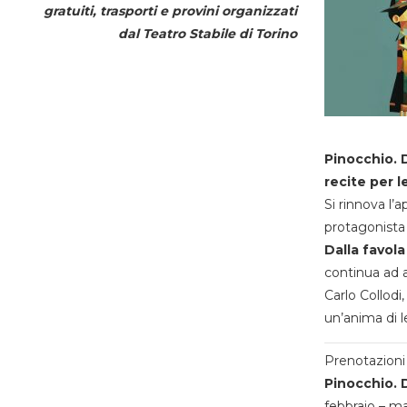
gratuiti, trasporti e provini organizzati
dal
Teatro Stabile di Torino
Pinocchio. D
recite per l
Si rinnova l’
protagonista 
Dalla favola
continua ad a
Carlo Collodi,
un’anima di l
Prenotazioni 
Pinocchio. D
febbraio – m