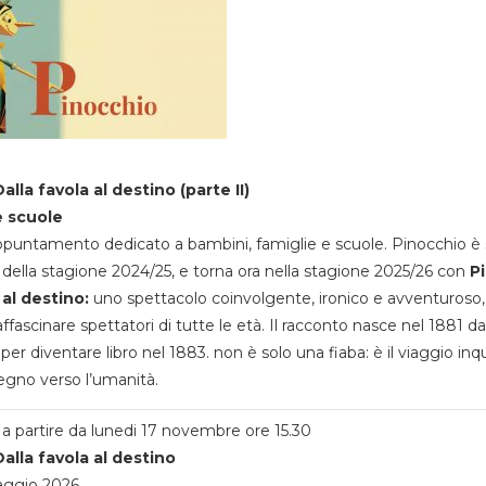
alla favola al destino (parte II)
e scuole
appuntamento dedicato a bambini, famiglie e scuole. Pinocchio è 
della stagione 2024/25, e torna ora nella stagione 2025/26 con
P
 al destino:
uno spettacolo coinvolgente, ironico e avventuroso
ffascinare spettatori di tutte le età. Il racconto nasce nel 1881 da
 per diventare libro nel 1883. non è solo una fiaba: è il viaggio inq
egno verso l’umanità.
a partire da lunedi 17 novembre ore 15.30
alla favola al destino
aggio 2026