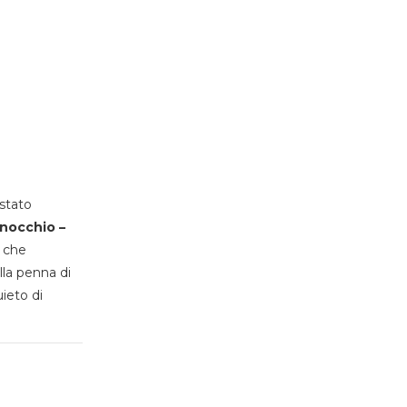
stato
inocchio –
, che
lla penna di
uieto di