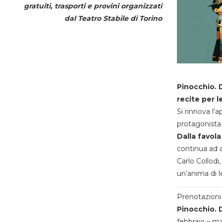
gratuiti, trasporti e provini organizzati
dal
Teatro Stabile di Torino
Pinocchio. D
recite per l
Si rinnova l’
protagonista 
Dalla favola
continua ad a
Carlo Collodi,
un’anima di l
Prenotazioni 
Pinocchio. D
febbraio – m