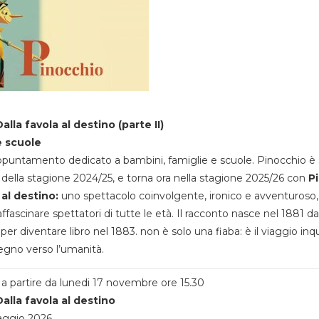
alla favola al destino (parte II)
e scuole
appuntamento dedicato a bambini, famiglie e scuole. Pinocchio è 
della stagione 2024/25, e torna ora nella stagione 2025/26 con
P
 al destino:
uno spettacolo coinvolgente, ironico e avventuroso
ffascinare spettatori di tutte le età. Il racconto nasce nel 1881 da
 per diventare libro nel 1883. non è solo una fiaba: è il viaggio inq
egno verso l’umanità.
a partire da lunedi 17 novembre ore 15.30
alla favola al destino
aggio 2026