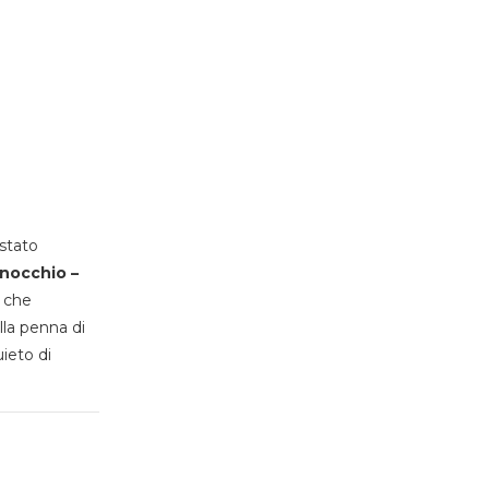
stato
inocchio –
, che
lla penna di
uieto di