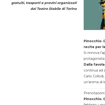
gratuiti, trasporti e provini organizzati
dal
Teatro Stabile di Torino
Pinocchio. D
recite per l
Si rinnova l’
protagonista 
Dalla favola
continua ad a
Carlo Collodi,
un’anima di l
Prenotazioni 
Pinocchio. D
febbraio – m