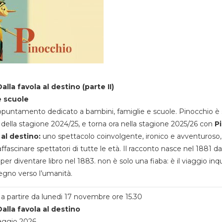
alla favola al destino (parte II)
e scuole
appuntamento dedicato a bambini, famiglie e scuole. Pinocchio è 
della stagione 2024/25, e torna ora nella stagione 2025/26 con
P
 al destino:
uno spettacolo coinvolgente, ironico e avventuroso
ffascinare spettatori di tutte le età. Il racconto nasce nel 1881 da
 per diventare libro nel 1883. non è solo una fiaba: è il viaggio inq
egno verso l’umanità.
a partire da lunedi 17 novembre ore 15.30
alla favola al destino
aggio 2026