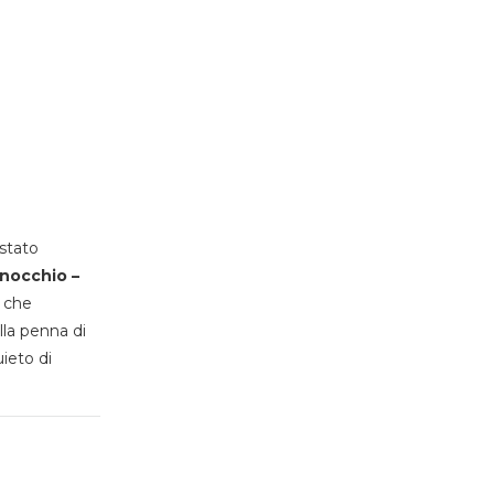
stato
inocchio –
, che
lla penna di
uieto di