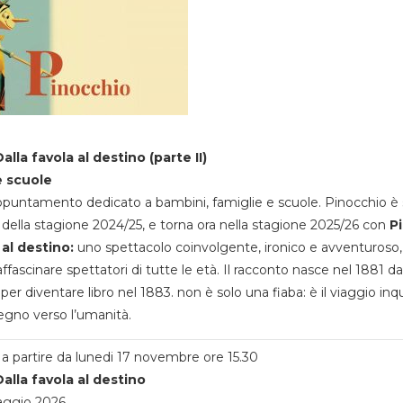
alla favola al destino (parte II)
e scuole
appuntamento dedicato a bambini, famiglie e scuole. Pinocchio è 
della stagione 2024/25, e torna ora nella stagione 2025/26 con
P
 al destino:
uno spettacolo coinvolgente, ironico e avventuroso
ffascinare spettatori di tutte le età. Il racconto nasce nel 1881 da
 per diventare libro nel 1883. non è solo una fiaba: è il viaggio inq
egno verso l’umanità.
a partire da lunedi 17 novembre ore 15.30
alla favola al destino
aggio 2026