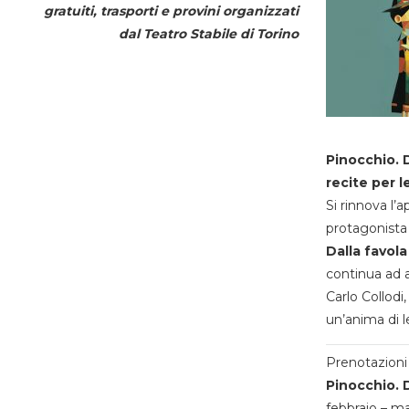
gratuiti, trasporti e provini organizzati
dal
Teatro Stabile di Torino
Pinocchio. D
recite per l
Si rinnova l’
protagonista 
Dalla favola
continua ad a
Carlo Collodi,
un’anima di l
Prenotazioni 
Pinocchio. D
febbraio – m