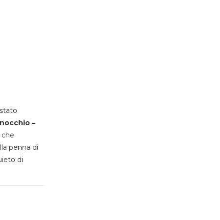
stato
inocchio –
, che
lla penna di
uieto di