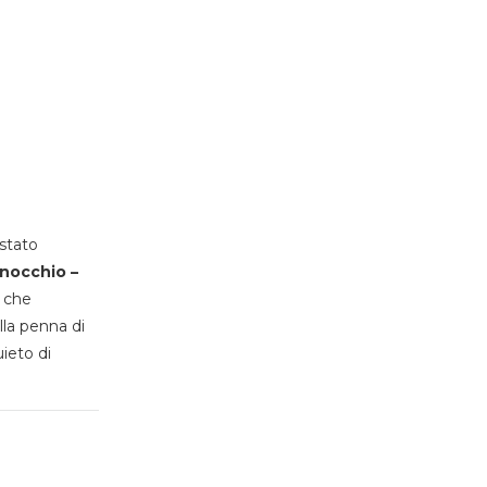
stato
inocchio –
, che
lla penna di
uieto di