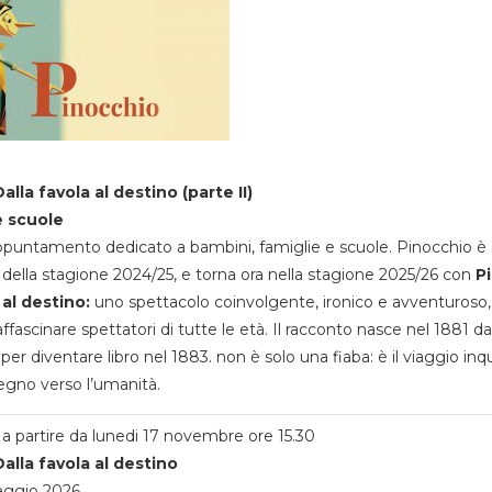
alla favola al destino (parte II)
e scuole
appuntamento dedicato a bambini, famiglie e scuole. Pinocchio è 
della stagione 2024/25, e torna ora nella stagione 2025/26 con
P
 al destino:
uno spettacolo coinvolgente, ironico e avventuroso
ffascinare spettatori di tutte le età. Il racconto nasce nel 1881 da
 per diventare libro nel 1883. non è solo una fiaba: è il viaggio inq
egno verso l’umanità.
a partire da lunedi 17 novembre ore 15.30
alla favola al destino
aggio 2026