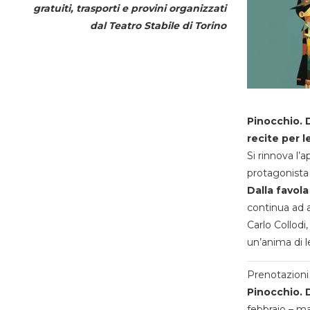
gratuiti, trasporti e provini organizzati
dal
Teatro Stabile di Torino
Pinocchio. D
recite per l
Si rinnova l’
protagonista 
Dalla favola
continua ad a
Carlo Collodi,
un’anima di l
Prenotazioni 
Pinocchio. D
febbraio – m