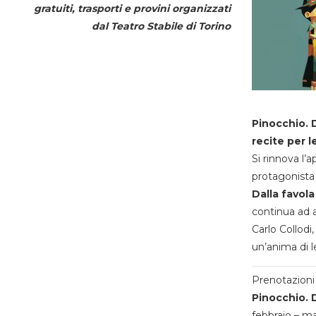
gratuiti, trasporti e provini organizzati
dal
Teatro Stabile di Torino
Pinocchio. D
recite per l
Si rinnova l’
protagonista 
Dalla favola
continua ad a
Carlo Collodi,
un’anima di l
Prenotazioni 
Pinocchio. D
febbraio – m