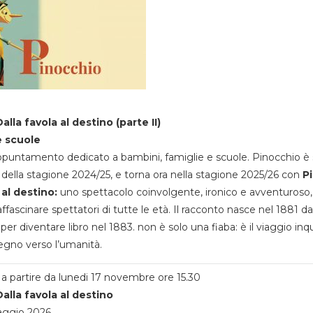
alla favola al destino (parte II)
e scuole
appuntamento dedicato a bambini, famiglie e scuole. Pinocchio è 
della stagione 2024/25, e torna ora nella stagione 2025/26 con
P
 al destino:
uno spettacolo coinvolgente, ironico e avventuroso
ffascinare spettatori di tutte le età. Il racconto nasce nel 1881 da
 per diventare libro nel 1883. non è solo una fiaba: è il viaggio inq
egno verso l’umanità.
a partire da lunedi 17 novembre ore 15.30
alla favola al destino
aggio 2026