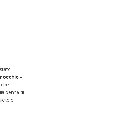
stato
inocchio –
, che
lla penna di
uieto di