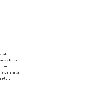
stato
inocchio –
, che
lla penna di
uieto di