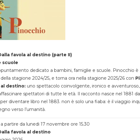
alla favola al destino (parte II)
e scuole
appuntamento dedicato a bambini, famiglie e scuole. Pinocchio è 
della stagione 2024/25, e torna ora nella stagione 2025/26 con
P
 al destino:
uno spettacolo coinvolgente, ironico e avventuroso
ffascinare spettatori di tutte le età. Il racconto nasce nel 1881 da
 per diventare libro nel 1883. non è solo una fiaba: è il viaggio inq
egno verso l’umanità.
a partire da lunedi 17 novembre ore 15.30
alla favola al destino
aggio 2026