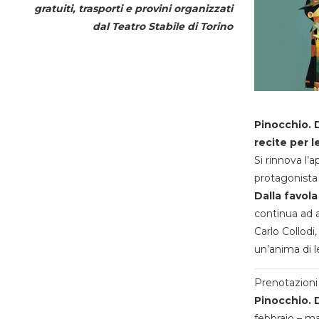
gratuiti, trasporti e provini organizzati
dal
Teatro Stabile di Torino
Pinocchio. D
recite per l
Si rinnova l’
protagonista 
Dalla favola
continua ad a
Carlo Collodi,
un’anima di l
Prenotazioni 
Pinocchio. D
febbraio – m