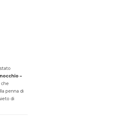
stato
inocchio –
, che
lla penna di
uieto di