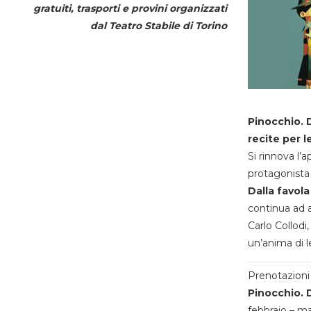
gratuiti, trasporti e provini organizzati
dal
Teatro Stabile di Torino
Pinocchio. D
recite per l
Si rinnova l’
protagonista 
Dalla favola
continua ad a
Carlo Collodi,
un’anima di l
Prenotazioni 
Pinocchio. D
febbraio – m