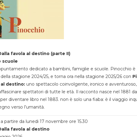
alla favola al destino (parte II)
e scuole
appuntamento dedicato a bambini, famiglie e scuole. Pinocchio è 
della stagione 2024/25, e torna ora nella stagione 2025/26 con
P
 al destino:
uno spettacolo coinvolgente, ironico e avventuroso
ffascinare spettatori di tutte le età. Il racconto nasce nel 1881 da
 per diventare libro nel 1883. non è solo una fiaba: è il viaggio inq
egno verso l’umanità.
a partire da lunedi 17 novembre ore 15.30
alla favola al destino
aggio 2026