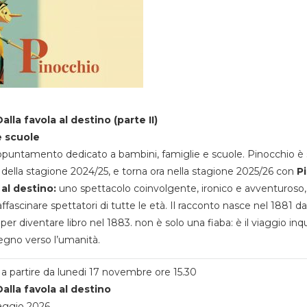
alla favola al destino (parte II)
e scuole
appuntamento dedicato a bambini, famiglie e scuole. Pinocchio è 
della stagione 2024/25, e torna ora nella stagione 2025/26 con
P
 al destino:
uno spettacolo coinvolgente, ironico e avventuroso
ffascinare spettatori di tutte le età. Il racconto nasce nel 1881 da
 per diventare libro nel 1883. non è solo una fiaba: è il viaggio inq
egno verso l’umanità.
a partire da lunedi 17 novembre ore 15.30
alla favola al destino
aggio 2026