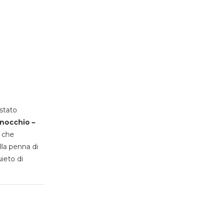
stato
inocchio –
, che
lla penna di
uieto di