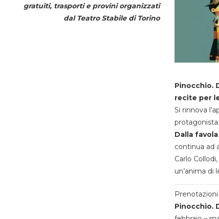
gratuiti, trasporti e provini organizzati
dal
Teatro Stabile di Torino
Pinocchio. D
recite per l
Si rinnova l’
protagonista 
Dalla favola
continua ad a
Carlo Collodi,
un’anima di l
Prenotazioni 
Pinocchio. D
febbraio – m