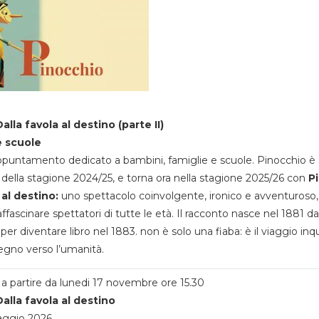
alla favola al destino (parte II)
e scuole
appuntamento dedicato a bambini, famiglie e scuole. Pinocchio è 
della stagione 2024/25, e torna ora nella stagione 2025/26 con
P
 al destino:
uno spettacolo coinvolgente, ironico e avventuroso
ffascinare spettatori di tutte le età. Il racconto nasce nel 1881 da
 per diventare libro nel 1883. non è solo una fiaba: è il viaggio inq
egno verso l’umanità.
a partire da lunedi 17 novembre ore 15.30
alla favola al destino
aggio 2026