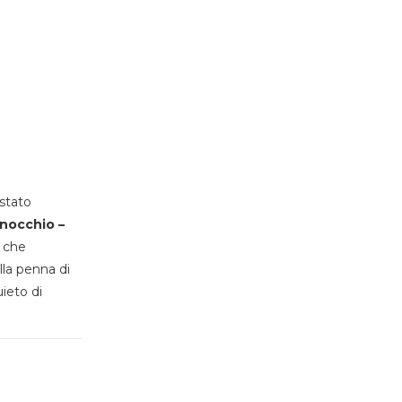
stato
inocchio –
, che
lla penna di
uieto di