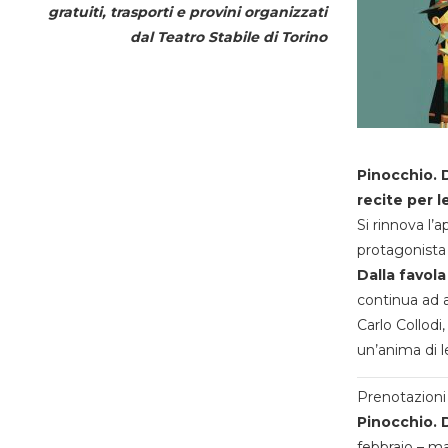
gratuiti, trasporti e provini organizzati
dal
Teatro Stabile di Torino
Pinocchio. D
recite per l
Si rinnova l’
protagonista 
Dalla favola
continua ad a
Carlo Collodi,
un’anima di l
Prenotazioni 
Pinocchio. D
febbraio – m