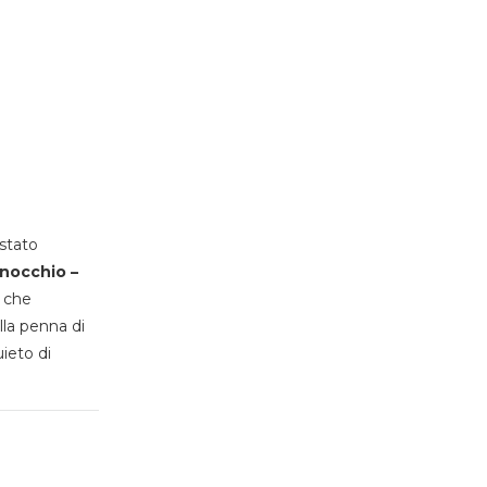
stato
inocchio –
, che
lla penna di
uieto di