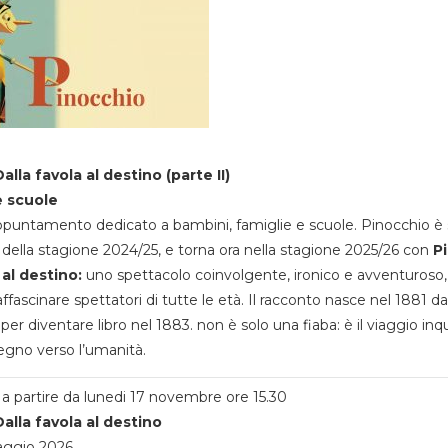
alla favola al destino (parte II)
e scuole
appuntamento dedicato a bambini, famiglie e scuole. Pinocchio è 
della stagione 2024/25, e torna ora nella stagione 2025/26 con
P
 al destino:
uno spettacolo coinvolgente, ironico e avventuroso
ffascinare spettatori di tutte le età. Il racconto nasce nel 1881 da
 per diventare libro nel 1883. non è solo una fiaba: è il viaggio inq
egno verso l’umanità.
a partire da lunedi 17 novembre ore 15.30
alla favola al destino
aggio 2026