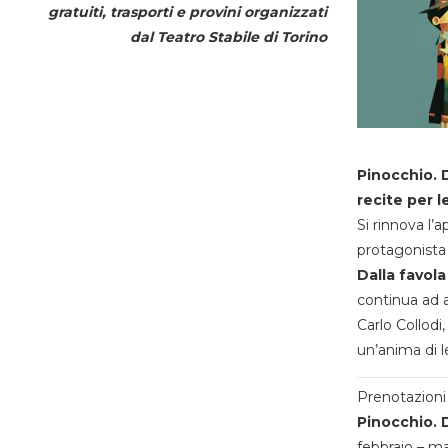
gratuiti, trasporti e provini organizzati
dal
Teatro Stabile di Torino
Pinocchio. D
recite per l
Si rinnova l’
protagonista 
Dalla favola
continua ad a
Carlo Collodi,
un’anima di l
Prenotazioni 
Pinocchio. D
febbraio – m