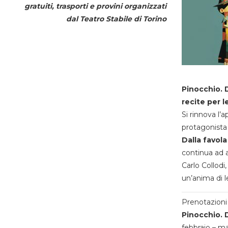
gratuiti, trasporti e provini organizzati
dal
Teatro Stabile di Torino
Pinocchio. D
recite per l
Si rinnova l’
protagonista 
Dalla favola
continua ad a
Carlo Collodi,
un’anima di l
Prenotazioni 
Pinocchio. D
febbraio – m