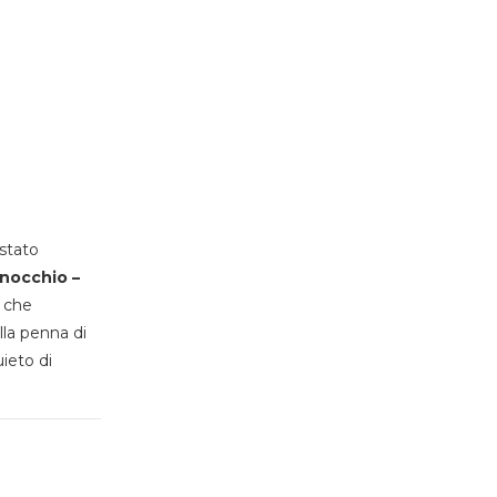
stato
inocchio –
, che
lla penna di
uieto di