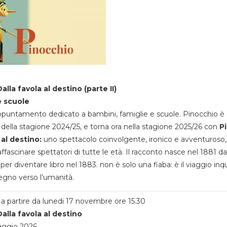
alla favola al destino (parte II)
e scuole
appuntamento dedicato a bambini, famiglie e scuole. Pinocchio è 
della stagione 2024/25, e torna ora nella stagione 2025/26 con
P
 al destino:
uno spettacolo coinvolgente, ironico e avventuroso
ffascinare spettatori di tutte le età. Il racconto nasce nel 1881 da
 per diventare libro nel 1883. non è solo una fiaba: è il viaggio inq
egno verso l’umanità.
a partire da lunedi 17 novembre ore 15.30
alla favola al destino
aggio 2026