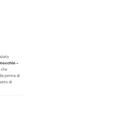
stato
inocchio –
, che
lla penna di
uieto di