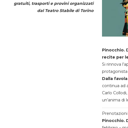
gratuiti, trasporti e provini organizzati
dal
Teatro Stabile di Torino
Pinocchio. D
recite per l
Si rinnova l’
protagonista 
Dalla favola
continua ad a
Carlo Collodi,
un’anima di l
Prenotazioni 
Pinocchio. D
febbraio – m