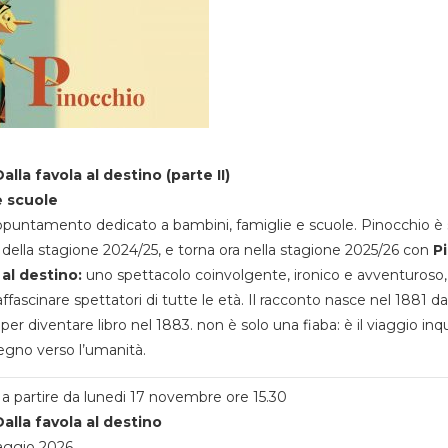
alla favola al destino (parte II)
e scuole
appuntamento dedicato a bambini, famiglie e scuole. Pinocchio è 
della stagione 2024/25, e torna ora nella stagione 2025/26 con
P
 al destino:
uno spettacolo coinvolgente, ironico e avventuroso
ffascinare spettatori di tutte le età. Il racconto nasce nel 1881 da
 per diventare libro nel 1883. non è solo una fiaba: è il viaggio inq
egno verso l’umanità.
a partire da lunedi 17 novembre ore 15.30
alla favola al destino
aggio 2026