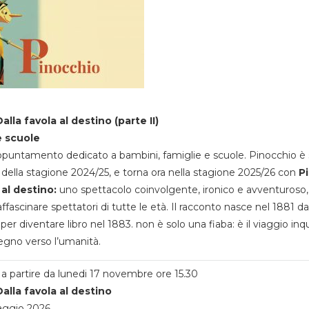
alla favola al destino (parte II)
e scuole
appuntamento dedicato a bambini, famiglie e scuole. Pinocchio è 
della stagione 2024/25, e torna ora nella stagione 2025/26 con
P
 al destino:
uno spettacolo coinvolgente, ironico e avventuroso
ffascinare spettatori di tutte le età. Il racconto nasce nel 1881 da
 per diventare libro nel 1883. non è solo una fiaba: è il viaggio inq
egno verso l’umanità.
a partire da lunedi 17 novembre ore 15.30
alla favola al destino
aggio 2026