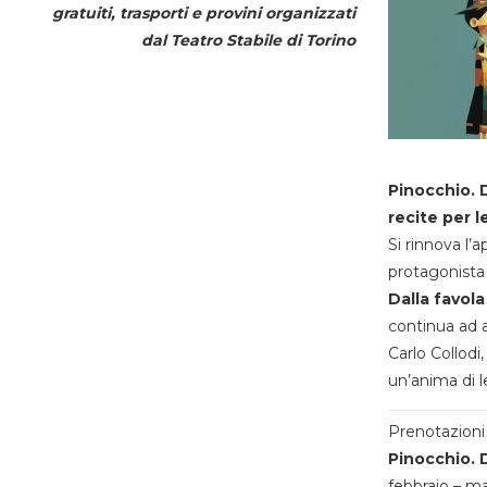
gratuiti, trasporti e provini organizzati
dal
Teatro Stabile di Torino
Pinocchio. D
recite per l
Si rinnova l’
protagonista 
Dalla favola
continua ad a
Carlo Collodi,
un’anima di l
Prenotazioni 
Pinocchio. D
febbraio – m