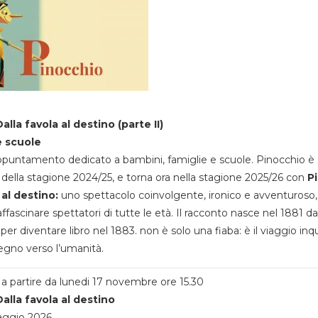
alla favola al destino (parte II)
e scuole
appuntamento dedicato a bambini, famiglie e scuole. Pinocchio è 
della stagione 2024/25, e torna ora nella stagione 2025/26 con
P
 al destino:
uno spettacolo coinvolgente, ironico e avventuroso
ffascinare spettatori di tutte le età. Il racconto nasce nel 1881 da
 per diventare libro nel 1883. non è solo una fiaba: è il viaggio inq
egno verso l’umanità.
a partire da lunedi 17 novembre ore 15.30
alla favola al destino
aggio 2026