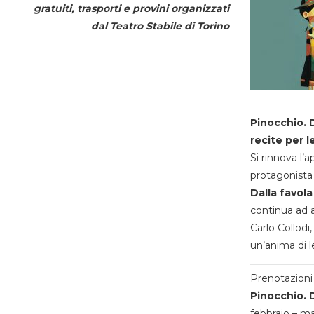
gratuiti, trasporti e provini organizzati
dal
Teatro Stabile di Torino
Pinocchio. D
recite per l
Si rinnova l’
protagonista 
Dalla favola
continua ad a
Carlo Collodi,
un’anima di l
Prenotazioni 
Pinocchio. D
febbraio – m