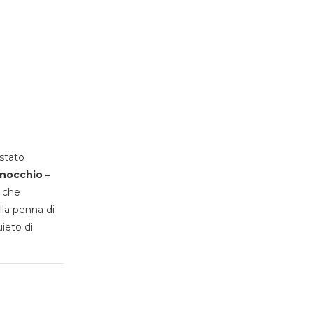
stato
inocchio –
, che
lla penna di
uieto di