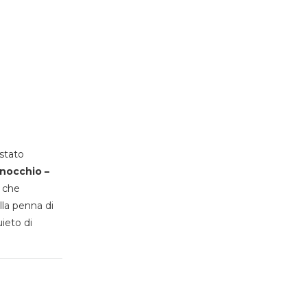
stato
inocchio –
, che
lla penna di
uieto di