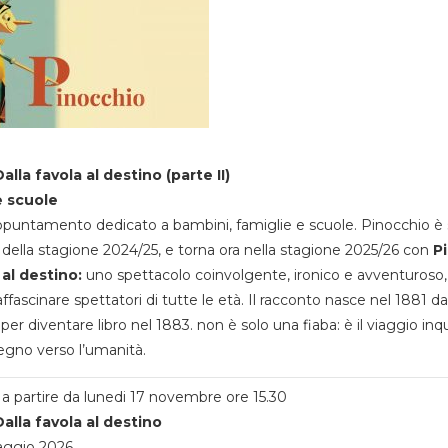
alla favola al destino (parte II)
e scuole
appuntamento dedicato a bambini, famiglie e scuole. Pinocchio è 
della stagione 2024/25, e torna ora nella stagione 2025/26 con
P
 al destino:
uno spettacolo coinvolgente, ironico e avventuroso
ffascinare spettatori di tutte le età. Il racconto nasce nel 1881 da
 per diventare libro nel 1883. non è solo una fiaba: è il viaggio inq
egno verso l’umanità.
a partire da lunedi 17 novembre ore 15.30
alla favola al destino
aggio 2026