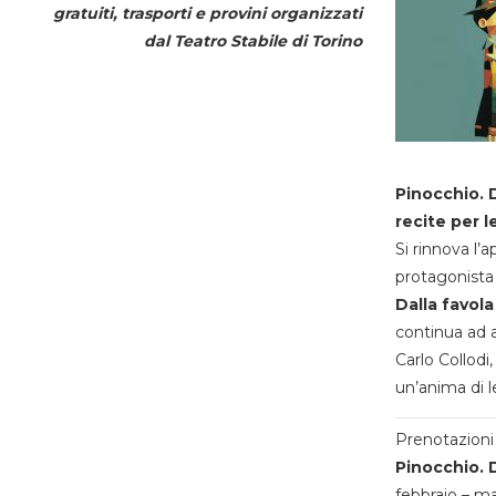
gratuiti, trasporti e provini organizzati
dal
Teatro Stabile di Torino
Pinocchio. D
recite per l
Si rinnova l’
protagonista 
Dalla favola
continua ad a
Carlo Collodi,
un’anima di l
Prenotazioni 
Pinocchio. D
febbraio – m