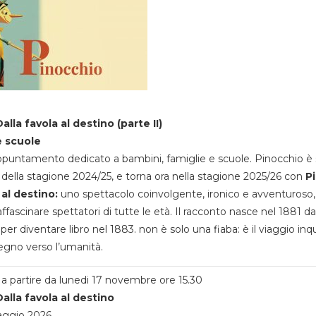
alla favola al destino (parte II)
e scuole
appuntamento dedicato a bambini, famiglie e scuole. Pinocchio è 
della stagione 2024/25, e torna ora nella stagione 2025/26 con
P
 al destino:
uno spettacolo coinvolgente, ironico e avventuroso
ffascinare spettatori di tutte le età. Il racconto nasce nel 1881 da
 per diventare libro nel 1883. non è solo una fiaba: è il viaggio inq
egno verso l’umanità.
a partire da lunedi 17 novembre ore 15.30
alla favola al destino
aggio 2026