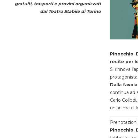
gratuiti, trasporti e provini organizzati
dal
Teatro Stabile di Torino
Pinocchio. D
recite per l
Si rinnova l’
protagonista 
Dalla favola
continua ad a
Carlo Collodi,
un’anima di l
Prenotazioni 
Pinocchio. D
febbraio – m