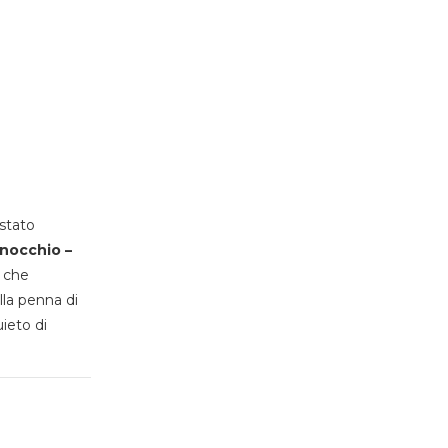
stato
inocchio –
, che
lla penna di
uieto di