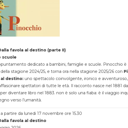
alla favola al destino (parte II)
e scuole
appuntamento dedicato a bambini, famiglie e scuole. Pinocchio è 
della stagione 2024/25, e torna ora nella stagione 2025/26 con
P
 al destino:
uno spettacolo coinvolgente, ironico e avventuroso
ffascinare spettatori di tutte le età. Il racconto nasce nel 1881 da
 per diventare libro nel 1883. non è solo una fiaba: è il viaggio inq
egno verso l’umanità.
a partire da lunedi 17 novembre ore 15.30
alla favola al destino
aggio 2026