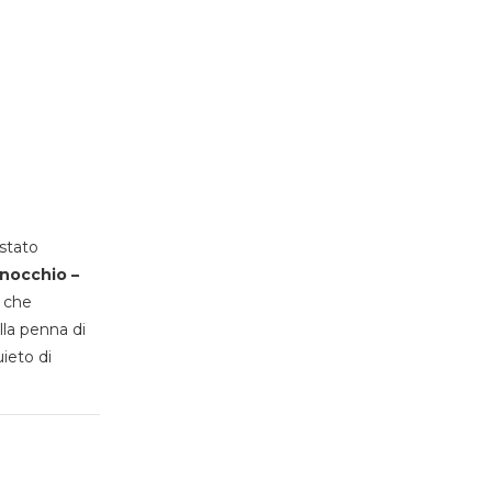
stato
inocchio –
, che
lla penna di
uieto di