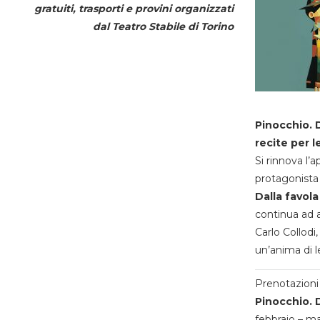
gratuiti, trasporti e provini organizzati
dal
Teatro Stabile di Torino
Pinocchio. D
recite per l
Si rinnova l’
protagonista 
Dalla favola
continua ad a
Carlo Collodi,
un’anima di l
Prenotazioni 
Pinocchio. D
febbraio – m