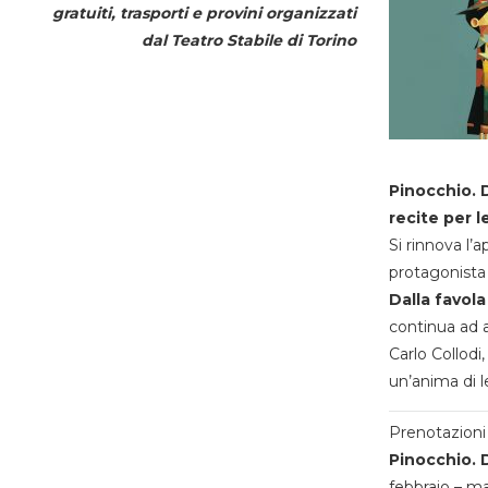
gratuiti, trasporti e provini organizzati
dal
Teatro Stabile di Torino
Pinocchio. D
recite per l
Si rinnova l’
protagonista 
Dalla favola
continua ad a
Carlo Collodi,
un’anima di l
Prenotazioni 
Pinocchio. D
febbraio – m