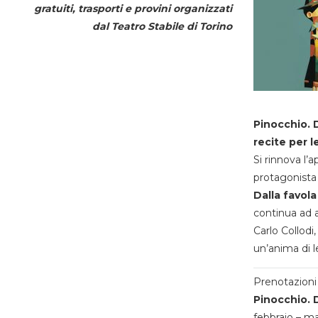
gratuiti, trasporti e provini organizzati
dal
Teatro Stabile di Torino
Pinocchio. D
recite per l
Si rinnova l’
protagonista 
Dalla favola
continua ad a
Carlo Collodi,
un’anima di l
Prenotazioni 
Pinocchio. D
febbraio – m