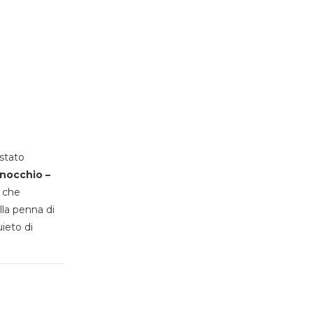
stato
inocchio –
, che
lla penna di
uieto di