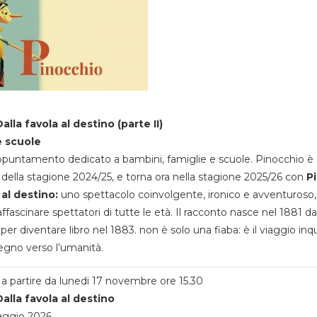
alla favola al destino (parte II)
e scuole
appuntamento dedicato a bambini, famiglie e scuole. Pinocchio è 
della stagione 2024/25, e torna ora nella stagione 2025/26 con
P
 al destino:
uno spettacolo coinvolgente, ironico e avventuroso
ffascinare spettatori di tutte le età. Il racconto nasce nel 1881 da
 per diventare libro nel 1883. non è solo una fiaba: è il viaggio inq
egno verso l’umanità.
a partire da lunedi 17 novembre ore 15.30
alla favola al destino
aggio 2026