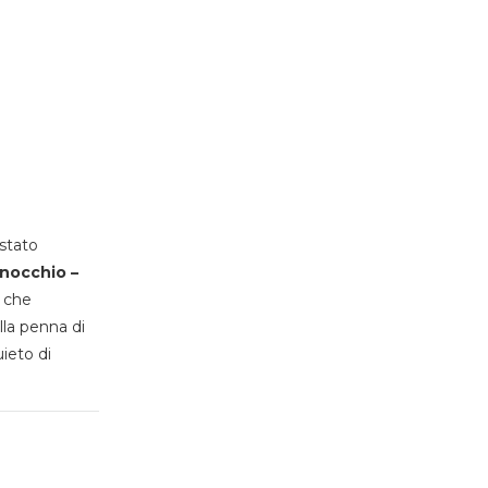
stato
inocchio –
, che
lla penna di
uieto di