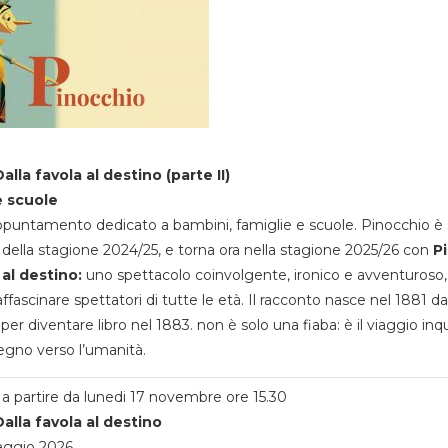
alla favola al destino (parte II)
e scuole
appuntamento dedicato a bambini, famiglie e scuole. Pinocchio è 
della stagione 2024/25, e torna ora nella stagione 2025/26 con
P
 al destino:
uno spettacolo coinvolgente, ironico e avventuroso
ffascinare spettatori di tutte le età. Il racconto nasce nel 1881 da
 per diventare libro nel 1883. non è solo una fiaba: è il viaggio inq
egno verso l’umanità.
a partire da lunedi 17 novembre ore 15.30
alla favola al destino
aggio 2026