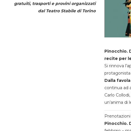
gratuiti, trasporti e provini organizzati
dal
Teatro Stabile di Torino
Pinocchio. D
recite per l
Si rinnova l’
protagonista 
Dalla favola
continua ad a
Carlo Collodi,
un’anima di l
Prenotazioni 
Pinocchio. D
febbraio – m