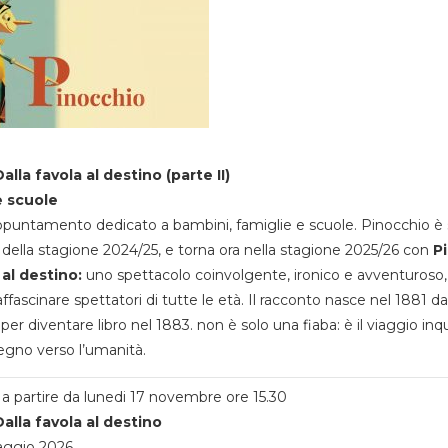
alla favola al destino (parte II)
e scuole
appuntamento dedicato a bambini, famiglie e scuole. Pinocchio è 
della stagione 2024/25, e torna ora nella stagione 2025/26 con
P
 al destino:
uno spettacolo coinvolgente, ironico e avventuroso
ffascinare spettatori di tutte le età. Il racconto nasce nel 1881 da
 per diventare libro nel 1883. non è solo una fiaba: è il viaggio inq
egno verso l’umanità.
a partire da lunedi 17 novembre ore 15.30
alla favola al destino
aggio 2026