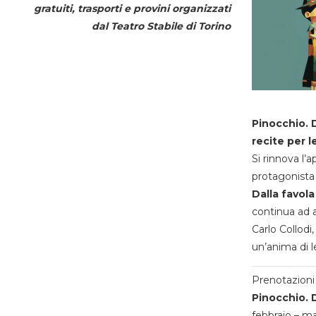
gratuiti, trasporti e provini organizzati
dal
Teatro Stabile di Torino
Pinocchio. D
recite per l
Si rinnova l’
protagonista 
Dalla favola
continua ad a
Carlo Collodi,
un’anima di l
Prenotazioni 
Pinocchio. D
febbraio – m