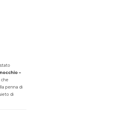
stato
inocchio –
, che
lla penna di
uieto di