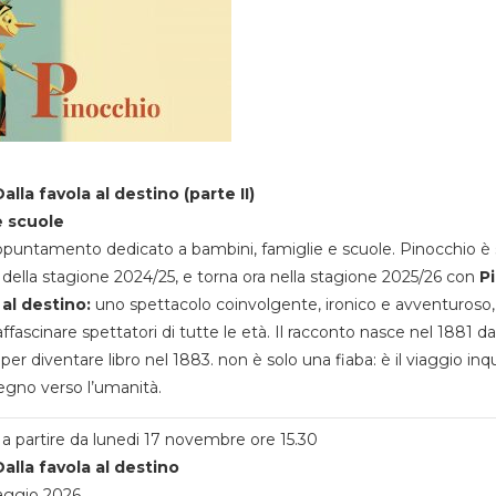
alla favola al destino (parte II)
e scuole
appuntamento dedicato a bambini, famiglie e scuole. Pinocchio è 
della stagione 2024/25, e torna ora nella stagione 2025/26 con
P
 al destino:
uno spettacolo coinvolgente, ironico e avventuroso
ffascinare spettatori di tutte le età. Il racconto nasce nel 1881 da
 per diventare libro nel 1883. non è solo una fiaba: è il viaggio inq
egno verso l’umanità.
a partire da lunedi 17 novembre ore 15.30
alla favola al destino
aggio 2026