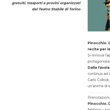
gratuiti, trasporti e provini organizzati
dal
Teatro Stabile di Torino
Pinocchio. D
recite per l
Si rinnova l’
protagonista 
Dalla favola
continua ad a
Carlo Collodi,
un’anima di l
Prenotazioni 
Pinocchio. D
febbraio – m