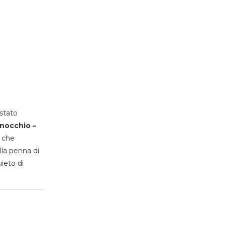
stato
inocchio –
, che
lla penna di
uieto di