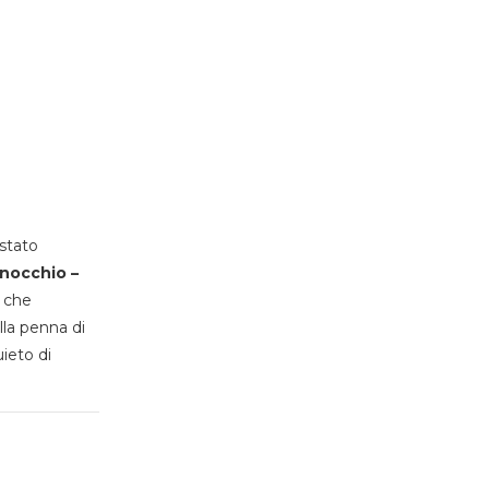
stato
inocchio –
, che
lla penna di
uieto di