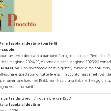
alla favola al destino (parte II)
e scuole
appuntamento dedicato a bambini, famiglie e scuole. Pinocchio è 
della stagione 2024/25, e torna ora nella stagione 2025/26 con
P
 al destino:
uno spettacolo coinvolgente, ironico e avventuroso
ffascinare spettatori di tutte le età. Il racconto nasce nel 1881 da
 per diventare libro nel 1883. non è solo una fiaba: è il viaggio inq
egno verso l’umanità.
a partire da lunedi 17 novembre ore 15.30
alla favola al destino
aggio 2026