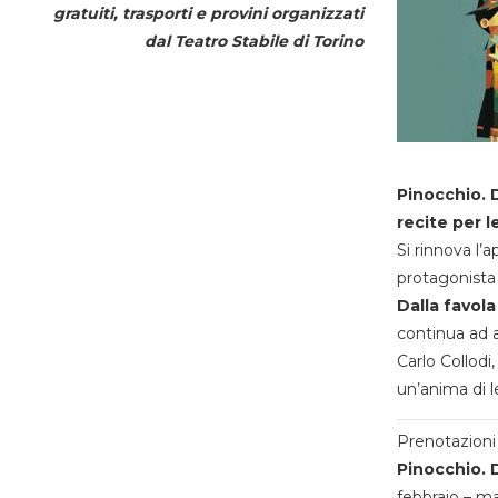
gratuiti, trasporti e provini organizzati
dal
Teatro Stabile di Torino
Pinocchio. D
recite per l
Si rinnova l’
protagonista 
Dalla favola
continua ad a
Carlo Collodi,
un’anima di l
Prenotazioni 
Pinocchio. D
febbraio – m