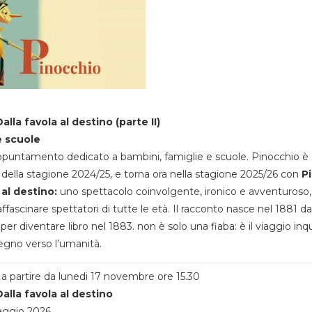
alla favola al destino (parte II)
e scuole
appuntamento dedicato a bambini, famiglie e scuole. Pinocchio è 
della stagione 2024/25, e torna ora nella stagione 2025/26 con
P
 al destino:
uno spettacolo coinvolgente, ironico e avventuroso
ffascinare spettatori di tutte le età. Il racconto nasce nel 1881 da
 per diventare libro nel 1883. non è solo una fiaba: è il viaggio inq
egno verso l’umanità.
a partire da lunedi 17 novembre ore 15.30
alla favola al destino
aggio 2026