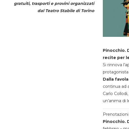
gratuiti, trasporti e provini organizzati
dal
Teatro Stabile di Torino
Pinocchio. D
recite per l
Si rinnova l’
protagonista 
Dalla favola
continua ad a
Carlo Collodi,
un’anima di l
Prenotazioni 
Pinocchio. D
febbraio – m