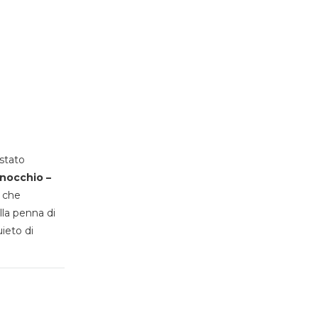
stato
inocchio –
, che
lla penna di
uieto di