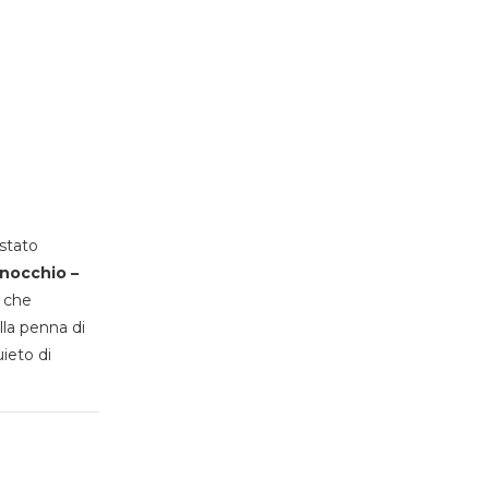
stato
inocchio –
, che
lla penna di
uieto di