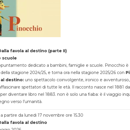
alla favola al destino (parte II)
e scuole
appuntamento dedicato a bambini, famiglie e scuole. Pinocchio è 
della stagione 2024/25, e torna ora nella stagione 2025/26 con
P
 al destino:
uno spettacolo coinvolgente, ironico e avventuroso
ffascinare spettatori di tutte le età. Il racconto nasce nel 1881 da
 per diventare libro nel 1883. non è solo una fiaba: è il viaggio inq
egno verso l’umanità.
a partire da lunedi 17 novembre ore 15.30
alla favola al destino
aggio 2026