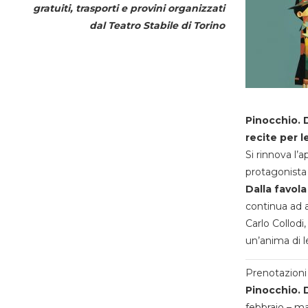
gratuiti, trasporti e provini organizzati
dal
Teatro Stabile di Torino
Pinocchio. D
recite per l
Si rinnova l’
protagonista 
Dalla favola
continua ad a
Carlo Collodi,
un’anima di l
Prenotazioni 
Pinocchio. D
febbraio – m