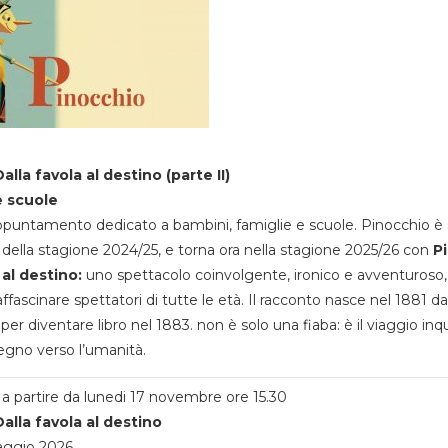
alla favola al destino (parte II)
e scuole
appuntamento dedicato a bambini, famiglie e scuole. Pinocchio è 
della stagione 2024/25, e torna ora nella stagione 2025/26 con
P
 al destino:
uno spettacolo coinvolgente, ironico e avventuroso
ffascinare spettatori di tutte le età. Il racconto nasce nel 1881 da
 per diventare libro nel 1883. non è solo una fiaba: è il viaggio inq
egno verso l’umanità.
a partire da lunedi 17 novembre ore 15.30
alla favola al destino
aggio 2026