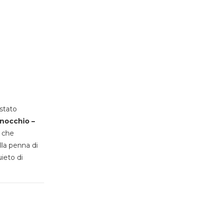
stato
inocchio –
, che
lla penna di
uieto di