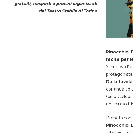
gratuiti, trasporti e provini organizzati
dal
Teatro Stabile di Torino
Pinocchio. D
recite per l
Si rinnova l’
protagonista 
Dalla favola
continua ad a
Carlo Collodi,
un’anima di l
Prenotazioni 
Pinocchio. D
febbraio – m