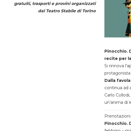
gratuiti, trasporti e provini organizzati
dal
Teatro Stabile di Torino
Pinocchio. D
recite per l
Si rinnova l’
protagonista 
Dalla favola
continua ad a
Carlo Collodi,
un’anima di l
Prenotazioni 
Pinocchio. D
febbraio – m