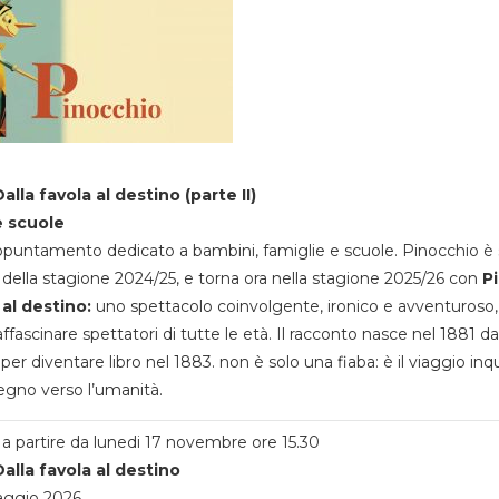
alla favola al destino (parte II)
e scuole
appuntamento dedicato a bambini, famiglie e scuole. Pinocchio è 
della stagione 2024/25, e torna ora nella stagione 2025/26 con
P
 al destino:
uno spettacolo coinvolgente, ironico e avventuroso
ffascinare spettatori di tutte le età. Il racconto nasce nel 1881 da
 per diventare libro nel 1883. non è solo una fiaba: è il viaggio inq
egno verso l’umanità.
a partire da lunedi 17 novembre ore 15.30
alla favola al destino
aggio 2026