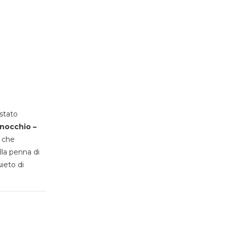
stato
inocchio –
, che
lla penna di
uieto di