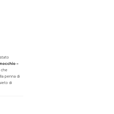
stato
inocchio –
, che
lla penna di
uieto di