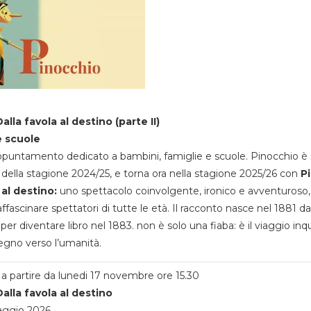
alla favola al destino (parte II)
e scuole
appuntamento dedicato a bambini, famiglie e scuole. Pinocchio è 
della stagione 2024/25, e torna ora nella stagione 2025/26 con
P
 al destino:
uno spettacolo coinvolgente, ironico e avventuroso
ffascinare spettatori di tutte le età. Il racconto nasce nel 1881 da
 per diventare libro nel 1883. non è solo una fiaba: è il viaggio inq
egno verso l’umanità.
a partire da lunedi 17 novembre ore 15.30
alla favola al destino
aggio 2026