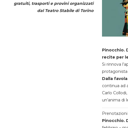
gratuiti, trasporti e provini organizzati
dal
Teatro Stabile di Torino
Pinocchio. D
recite per l
Si rinnova l’
protagonista 
Dalla favola
continua ad a
Carlo Collodi,
un’anima di l
Prenotazioni 
Pinocchio. D
febbraio – m