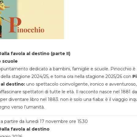
alla favola al destino (parte II)
e scuole
appuntamento dedicato a bambini, famiglie e scuole. Pinocchio è 
della stagione 2024/25, e torna ora nella stagione 2025/26 con
P
 al destino:
uno spettacolo coinvolgente, ironico e avventuroso
ffascinare spettatori di tutte le età. Il racconto nasce nel 1881 da
 per diventare libro nel 1883. non è solo una fiaba: è il viaggio inq
egno verso l’umanità.
a partire da lunedi 17 novembre ore 15.30
alla favola al destino
aggio 2026