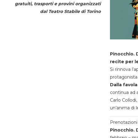
gratuiti, trasporti e provini organizzati
dal
Teatro Stabile di Torino
Pinocchio. D
recite per l
Si rinnova l’
protagonista 
Dalla favola
continua ad a
Carlo Collodi,
un’anima di l
Prenotazioni 
Pinocchio. D
febbraio – m