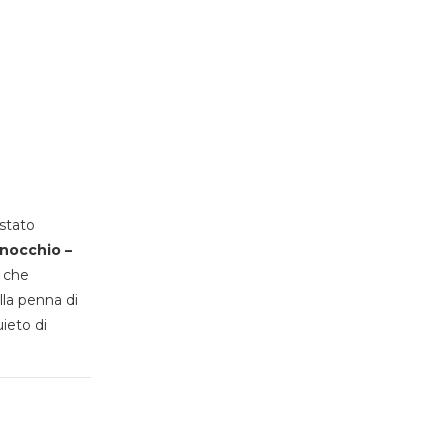
stato
inocchio –
, che
lla penna di
uieto di