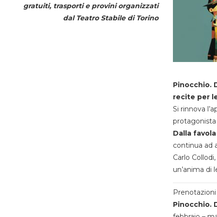
gratuiti, trasporti e provini organizzati
dal
Teatro Stabile di Torino
Pinocchio. D
recite per l
Si rinnova l’
protagonista 
Dalla favola
continua ad a
Carlo Collodi,
un’anima di l
Prenotazioni 
Pinocchio. D
febbraio – m