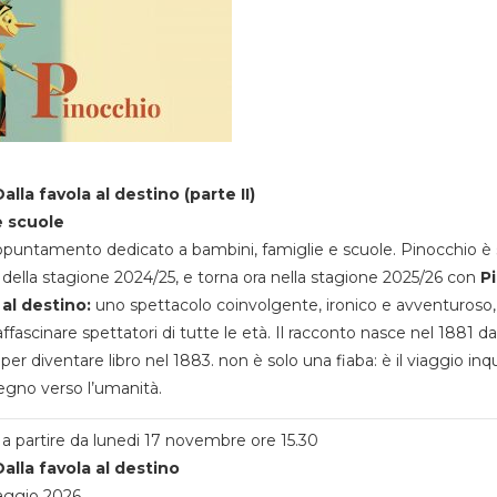
alla favola al destino (parte II)
e scuole
appuntamento dedicato a bambini, famiglie e scuole. Pinocchio è 
della stagione 2024/25, e torna ora nella stagione 2025/26 con
P
 al destino:
uno spettacolo coinvolgente, ironico e avventuroso
ffascinare spettatori di tutte le età. Il racconto nasce nel 1881 da
 per diventare libro nel 1883. non è solo una fiaba: è il viaggio inq
egno verso l’umanità.
a partire da lunedi 17 novembre ore 15.30
alla favola al destino
aggio 2026