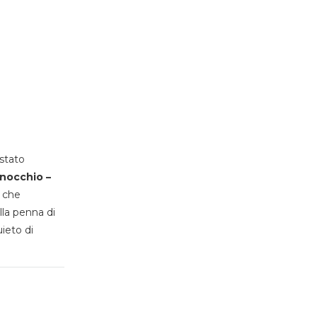
stato
inocchio –
, che
lla penna di
uieto di