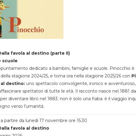
alla favola al destino (parte II)
e scuole
appuntamento dedicato a bambini, famiglie e scuole. Pinocchio è 
della stagione 2024/25, e torna ora nella stagione 2025/26 con
P
 al destino:
uno spettacolo coinvolgente, ironico e avventuroso
ffascinare spettatori di tutte le età. Il racconto nasce nel 1881 da
 per diventare libro nel 1883. non è solo una fiaba: è il viaggio inq
egno verso l’umanità.
a partire da lunedi 17 novembre ore 15.30
alla favola al destino
aggio 2026