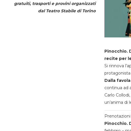
gratuiti, trasporti e provini organizzati
dal
Teatro Stabile di Torino
Pinocchio. D
recite per l
Si rinnova l’
protagonista 
Dalla favola
continua ad a
Carlo Collodi,
un’anima di l
Prenotazioni 
Pinocchio. D
febbraio – m