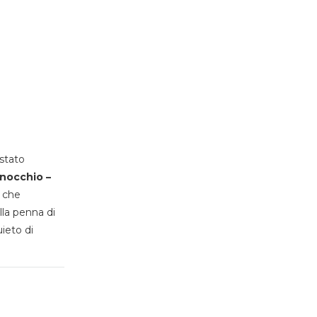
stato
inocchio –
, che
lla penna di
uieto di