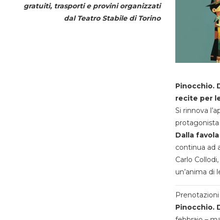
gratuiti, trasporti e provini organizzati
dal
Teatro Stabile di Torino
Pinocchio. D
recite per l
Si rinnova l’
protagonista 
Dalla favola
continua ad a
Carlo Collodi,
un’anima di l
Prenotazioni 
Pinocchio. D
febbraio – m