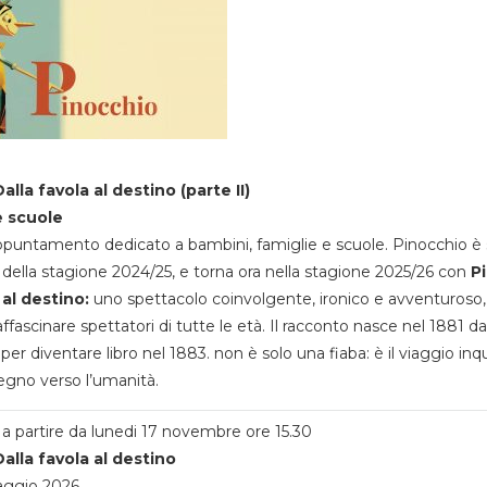
alla favola al destino (parte II)
e scuole
appuntamento dedicato a bambini, famiglie e scuole. Pinocchio è 
della stagione 2024/25, e torna ora nella stagione 2025/26 con
P
 al destino:
uno spettacolo coinvolgente, ironico e avventuroso
ffascinare spettatori di tutte le età. Il racconto nasce nel 1881 da
 per diventare libro nel 1883. non è solo una fiaba: è il viaggio inq
egno verso l’umanità.
a partire da lunedi 17 novembre ore 15.30
alla favola al destino
aggio 2026