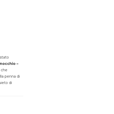
stato
inocchio –
, che
lla penna di
uieto di