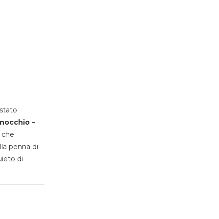
stato
inocchio –
, che
lla penna di
uieto di