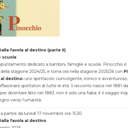
alla favola al destino (parte II)
e scuole
appuntamento dedicato a bambini, famiglie e scuole. Pinocchio è 
della stagione 2024/25, e torna ora nella stagione 2025/26 con
P
 al destino:
uno spettacolo coinvolgente, ironico e avventuroso
ffascinare spettatori di tutte le età. Il racconto nasce nel 1881 da
 per diventare libro nel 1883. non è solo una fiaba: è il viaggio inq
egno verso l’umanità.
a partire da lunedi 17 novembre ore 15.30
alla favola al destino
aggio 2026