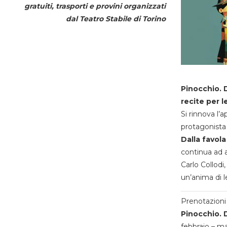
gratuiti, trasporti e provini organizzati
dal
Teatro Stabile di Torino
Pinocchio. D
recite per l
Si rinnova l’
protagonista 
Dalla favola
continua ad a
Carlo Collodi,
un’anima di l
Prenotazioni 
Pinocchio. D
febbraio – m