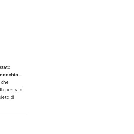
stato
inocchio –
, che
lla penna di
uieto di