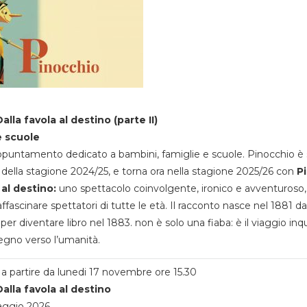
alla favola al destino (parte II)
e scuole
appuntamento dedicato a bambini, famiglie e scuole. Pinocchio è 
della stagione 2024/25, e torna ora nella stagione 2025/26 con
P
 al destino:
uno spettacolo coinvolgente, ironico e avventuroso
ffascinare spettatori di tutte le età. Il racconto nasce nel 1881 da
 per diventare libro nel 1883. non è solo una fiaba: è il viaggio inq
egno verso l’umanità.
a partire da lunedi 17 novembre ore 15.30
alla favola al destino
aggio 2026