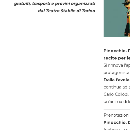
gratuiti, trasporti e provini organizzati
dal
Teatro Stabile di Torino
Pinocchio. D
recite per l
Si rinnova l’
protagonista 
Dalla favola
continua ad a
Carlo Collodi,
un’anima di l
Prenotazioni 
Pinocchio. D
febbraio – m