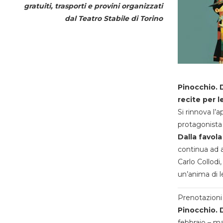
gratuiti, trasporti e provini organizzati
dal
Teatro Stabile di Torino
Pinocchio. D
recite per l
Si rinnova l’
protagonista 
Dalla favola
continua ad a
Carlo Collodi,
un’anima di l
Prenotazioni 
Pinocchio. D
febbraio – m