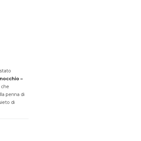
stato
inocchio –
, che
lla penna di
uieto di