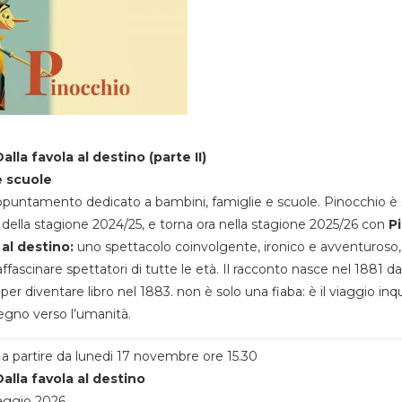
alla favola al destino (parte II)
e scuole
appuntamento dedicato a bambini, famiglie e scuole. Pinocchio è 
della stagione 2024/25, e torna ora nella stagione 2025/26 con
P
 al destino:
uno spettacolo coinvolgente, ironico e avventuroso
ffascinare spettatori di tutte le età. Il racconto nasce nel 1881 da
 per diventare libro nel 1883. non è solo una fiaba: è il viaggio inq
egno verso l’umanità.
a partire da lunedi 17 novembre ore 15.30
alla favola al destino
aggio 2026