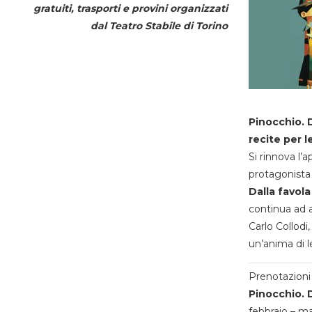
gratuiti, trasporti e provini organizzati
dal
Teatro Stabile di Torino
Pinocchio. D
recite per l
Si rinnova l’
protagonista 
Dalla favola
continua ad a
Carlo Collodi,
un’anima di l
Prenotazioni 
Pinocchio. D
febbraio – m