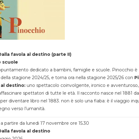
alla favola al destino (parte II)
e scuole
appuntamento dedicato a bambini, famiglie e scuole. Pinocchio è 
della stagione 2024/25, e torna ora nella stagione 2025/26 con
P
 al destino:
uno spettacolo coinvolgente, ironico e avventuroso
ffascinare spettatori di tutte le età. Il racconto nasce nel 1881 da
 per diventare libro nel 1883. non è solo una fiaba: è il viaggio inq
egno verso l’umanità.
a partire da lunedi 17 novembre ore 15.30
alla favola al destino
aggio 2026