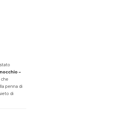
stato
inocchio –
, che
lla penna di
uieto di